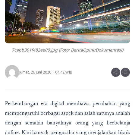
7cabb301f482ee09.jpg (Foto: BeritaOpini/Dokumentasi)
share
bookmark
Jumat, 26 Juni 2020 | 04:42 WIB
Perkembangan era digital membawa perubahan yang
mempengaruhi berbagai aspek dan salah satunya adalah
dengan semakin banyaknya orang yang berbelanja
online. Kini banyak pengusaha yang menjalankan bisnis