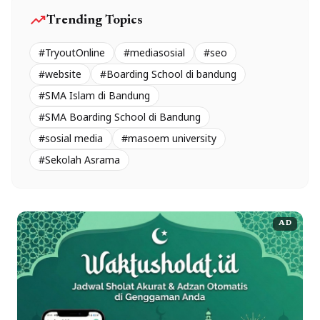
trending_up
Trending Topics
#TryoutOnline
#mediasosial
#seo
#website
#Boarding School di bandung
#SMA Islam di Bandung
#SMA Boarding School di Bandung
#sosial media
#masoem university
#Sekolah Asrama
AD