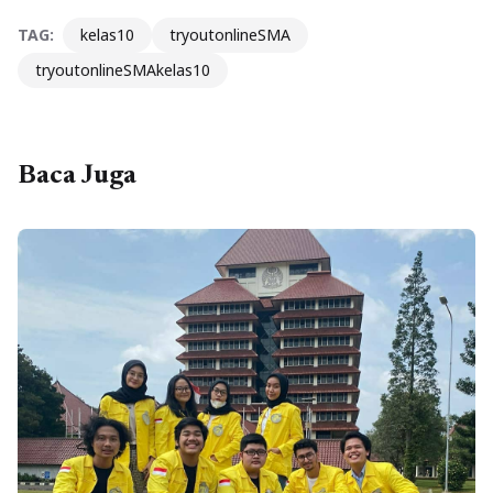
TAG:
kelas10
tryoutonlineSMA
tryoutonlineSMAkelas10
Baca Juga