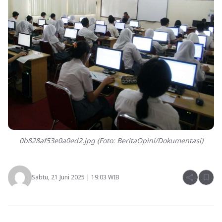
0b828af53e0a0ed2.jpg (Foto: BeritaOpini/Dokumentasi)
share
bookmark
Sabtu, 21 Juni 2025 | 19:03 WIB