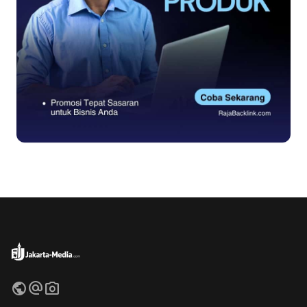
public
alternate_email
photo_camera