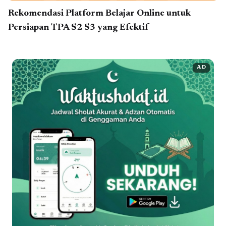
Rekomendasi Platform Belajar Online untuk
Persiapan TPA S2 S3 yang Efektif
AD