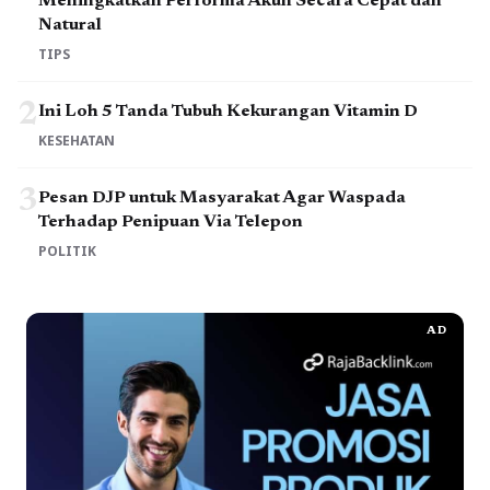
Meningkatkan Performa Akun Secara Cepat dan
Natural
TIPS
2
Ini Loh 5 Tanda Tubuh Kekurangan Vitamin D
KESEHATAN
3
Pesan DJP untuk Masyarakat Agar Waspada
Terhadap Penipuan Via Telepon
POLITIK
AD