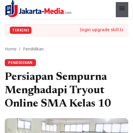
menu
TERKINI
Home
/
Pendidikan
PENDIDIKAN
Persiapan Sempurna
Menghadapi Tryout
Online SMA Kelas 10