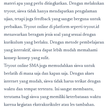
materi apa yang perlu ditingkatkan. Dengan melakukan
tryout, siswa tidak hanya mendapatkan pengalaman
ujian, tetapi juga feedback yang sangat berguna untuk
perbaikan. Tryout online di platform seperti tryout.id
menawarkan beragam jenis soal yang sesuai dengan
kurikulum yang berlaku. Dengan metode pembelajaran
yang interaktif, siswa dapat lebih mudah memahami
konsep-konsep yang sulit.
Tryout online SMA juga memudahkan siswa untuk
berlatih di mana saja dan kapan saja. Dengan akses
internet yang mudah, siswa tidak harus terikat dengan
waktu dan tempat tertentu. Ini sangat membantu,
terutama bagi siswa yang memiliki keterbatasan waktu
karena kegiatan ekstrakurikuler atau les tambahan.